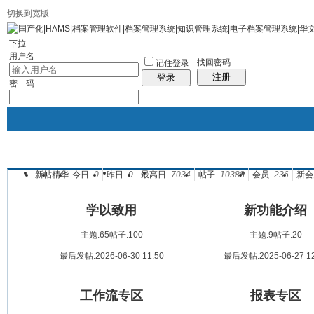
切换到宽版
社区服务
统计排行
帮助
下拉
用户名
找回密码
记住登录
注册
登录
密 码
新帖
精华
今日
0
昨日
0
最高日
7034
帖子
10388
会员
236
新会
华文档案官网
论坛
档案管理系统专区
人事档案管
帖子
投诉与建议
学以致用
新功能介绍
主题:65
帖子:100
主题:9
帖子:20
最后发帖:2026-06-30 11:50
最后发帖:2025-06-27 12
工作流专区
报表专区