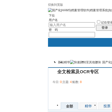
切换到宽版
社区服务
统计排行
帮助
下拉
用户名
记住登
登录
密 码
新帖
精华
国产化
华文档案官网
论坛
档案
全文检索及OCR专区
投诉与建议
今日:
0
|
主题:
4
|
帖数:
8
发帖
精华
投票
全部