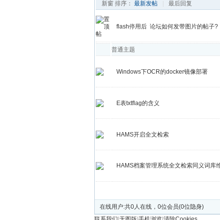
新窗
排序：
最新发帖
|
最后回复
flash停用后 论坛如何发带图片的帖子?
普通主题
Windows下OCR的docker镜像部署
E表txtflag的含义
HAMS开启全文检索
HAMS档案管理系统全文检索同义词库
发帖
在线用户:共0人在线，0位会员(0位隐身)
联系我们
|
无图版
|
手机浏览
|
清除Cookies