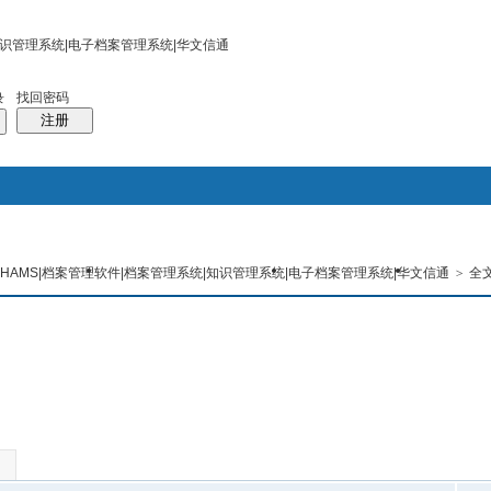
找回密码
录
注册
搜索
|HAMS|档案管理软件|档案管理系统|知识管理系统|电子档案管理系统|华文信通
>
全
管理系统专区
人事档案管理系统专区
档案业务专区
档案工作
本版
热搜：
报表
水印
工作流
流程审批自