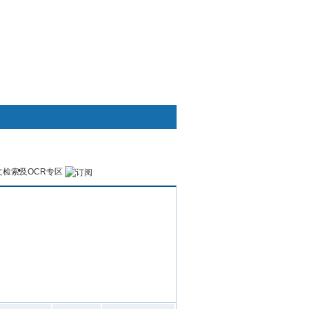
快捷通道
文检索及OCR专区
交流
办公软件区
定义
三维库房