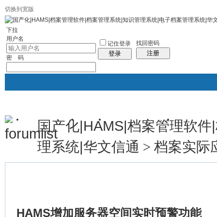
切换到宽版
社区服务
统计排行
帮助
下拉
用户名
找回密码
记住登录
注册
登录
密 码
国产化|HAMS|档案管理软
华文档案官网
论坛
档案管理系统专区
人事档案管
帖子
理系统|华文信通
档案实际
>
HAMS增加服务器空间实时预警功能