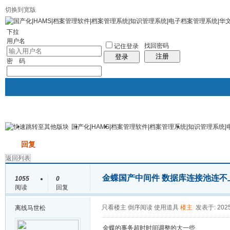
切换到宽版
社区服务
统计排行
帮助
下拉
用户名
找回密码
记住登录
注册
登录
密 码
国产化|HAMS|档案管理软件|档案管理系统|知识管理系统
华文档案官网
论坛
档案管理系统专区
人事档案管
帖子
发帖
回复
投诉与建议
返回列表
金蝶国产中间件 数据库连接池连
1055
0
阅读
回复
只看楼主
倒序阅读
使用道具
楼主
发表于: 2025
离线
马世松
金蝶的事务超时时间调整的大一些