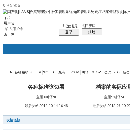
切换到宽版
社区服务
统计排行
帮助
下拉
用户名
找回密码
记住登录
注册
登录
密 码
新帖
精华
今日
0
昨日
0
最高日
7034
帖子
10130
会员
236
新会
华文档案官网
论坛
档案管理系统专区
人事档案管
帖子
投诉与建议
各种标准这边看
档案的实际应
主题:8
帖子:8
主题:7
帖子:9
最后发帖:2018-10-14 16:46
最后发帖:2018-06-19 23
友情链接