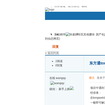
社区服务
统计排行
帮助
新帖
精华
国产化
华文档案官网
论坛
档案
到动态网页)
发帖
回复
« 返回列表
1
阅读
东方通t
0
回复
楼主
发表于:
在线
wangqy
项目中遇到
级别：
新手上路
经排查：
在tongweb
一般即可解