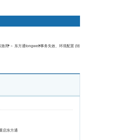
以致用
>
东方通tongweb事务失效、环境配置
(转
交流
办公软件区
投诉与建议
定义
三维库房
e后，重启东方通