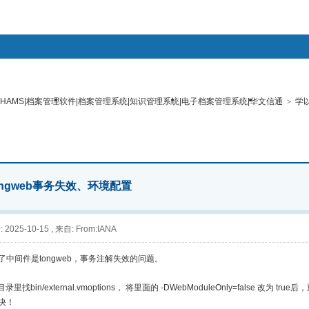
搜索
|HAMS|档案管理软件|档案管理系统|知识管理系统|电子档案管理系统|华文信通
>
学
管理系统专区
人事档案管理系统专区
档案业务专区
档案工作
帖子
热搜：
报表
水印
工作流
流程审批自
ongweb事务失效、环境配置
 2025-10-15
,
来自: From:IANA
了中间件是tongweb，事务注解失效的问题。
目录里找bin/external.vmoptions， 将里面的 -DWebModuleOnly=false 改为 tru
决！