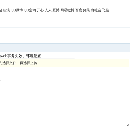
湖
新浪
QQ微博
QQ空间
开心
人人
豆瓣
网易微博
百度
鲜果
白社会
飞信
先选择文件，再选择上传
色