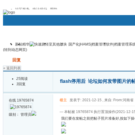
社区服务
统计排行
帮助
新帖
精华
国产化|HAMS|档案管理软件|档案管理系
华文档案官网
论坛
档案管理系统专区
人事档案管
(转到动态网页)
帖子
发帖
回复
« 返回列表
25
阅读
flash停用后 论坛如何发带图片的
3
回复
楼主
发表于: 2021-12-15
,
来自: From:河南省
在线
19765874
— 本帖被 19765874 执行置顶操作(2021-12-15
级别：
管理员
我们要在发帖之前把帖子照片准备好,按如下操