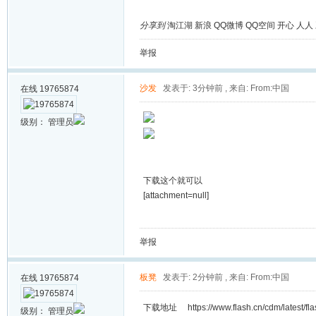
分享到
淘江湖
新浪
QQ微博
QQ空间
开心
人人
举报
沙发
发表于: 3分钟前
,
来自: From:中国
在线
19765874
级别：
管理员
下载这个就可以
[attachment=null]
举报
板凳
发表于: 2分钟前
,
来自: From:中国
在线
19765874
下载地址 https://www.flash.cn/cdm/latest/fla
级别：
管理员